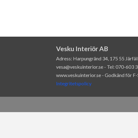
Vesku Interiör AB
Adress: Harpungränd 34, 175 55 Järfäll
vesa@veskuinterior.se - Tel: 070-603 
www.veskuinterior.se - Godkänd för F-
Integritetspolicy