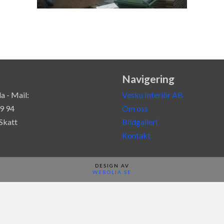
Navigering
a - Mail:
Vesku Interiör AB
39 94
Om oss
Skatt
Bildgalleri
Kontakt
DESIGN AV
WEBOLIA.SE