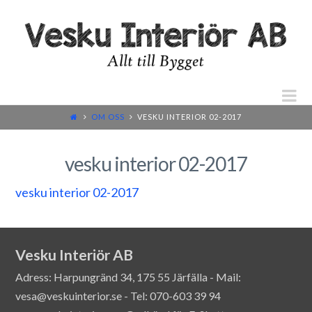
N
OM OSS
VESKU INTERIOR 02-2017
vesku interior 02-2017
vesku interior 02-2017
Vesku Interiör AB
Adress: Harpungränd 34, 175 55 Järfälla - Mail:
vesa@veskuinterior.se - Tel: 070-603 39 94